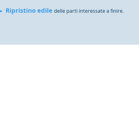
Ripristino edile
delle parti interessate a finire.
Policy
ATTIVA Srl
P.iva 01298900323
R.E.A. 01298900323
Note legali
Cap. soc. 40.000 euro
Privacy policy
Cookie policy
Privacy policy videoper
e-mail:
info@attivasrl.eu